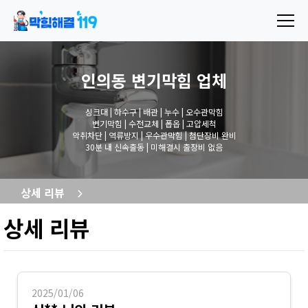
인의동 변기막힘
업체
싱크대 | 하수구 | 배관 | 누수 | 오수관막힘
변기막힘 | 수전교체 | 폽옵 | 고압세척
악취차단 | 역류방지 | 우수관막힘 | 첨단장비 완비
30분 내 신속출동 | 미해결시 출장비 없음
상세 리뷰
상세 리뷰
2025/01/06