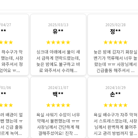
하수구 작업
/04/27
2025/03/13
2025/02/28
**
유**
정**
★★★
★★★★★
★★★★★
 하수구가 막
싱크대 아래에서 물이 새
늦은 밤에 갑자기 화장실
 했는데, 사장
서 급하게 연락드렸는데,
변기가 역류해서 너무 놀
 와주셔서 정
늦은 밤에도 불구하고 바
랐는데 ㅠㅠ 사장님께서
어요 ㅠ...
로 와주셔서 수리해...
긴급출동 해주셔서 ...
/01/06
2024/11/07
2024/10/29
**
백**
손**
★★★
★★★★★
★★★★★
러 배관이 얼
욕실 샤워기 수압이 너무
욕실 배수구가 자주 막혀
뻔 했는데 ㅠ
약해서 불편했는데 ㅠㅠ
서 스트레스였는데, 사장
서 긴급 출동
사장님께서 간단하게 해
님께서 완벽하게 뚫어주
르게 녹여...
결해주셨어요! 진작 ...
시고 관리 방법까지 알...