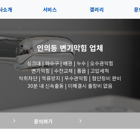
사소개
서비스
갤러리
문
인사말
서비스
전체보기
상
인의동 변기막힘
업체
지사항
블로그
수도꼭지 작업
고
싱크대 | 하수구 | 배관 | 누수 | 오수관막힘
시는길
세면대 작업
변기막힘 | 수전교체 | 폽옵 | 고압세척
악취차단 | 역류방지 | 우수관막힘 | 첨단장비 완비
변기 작업
30분 내 신속출동 | 미해결시 출장비 없음
욕조 작업
문의하기
싱크대 작업