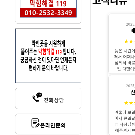
2025
배
★★
늦은 시간에
혀서 어쩌나
님께서 바로
말 다행이었
2025
신
전화상담
★★
겨울에 보일
어서 큰일날
ㅠ 사장님께
온라인문의
해주셔서 빠