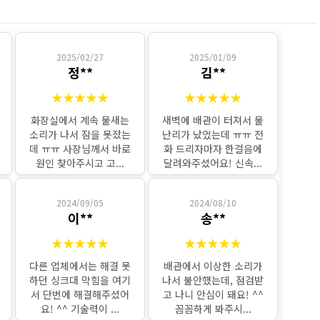
2025/02/27
2025/01/09
정**
김**
★★★★★
★★★★★
화장실에서 계속 물새는
새벽에 배관이 터져서 물
소리가 나서 잠을 못잤는
난리가 났었는데 ㅠㅠ 전
데 ㅠㅠ 사장님께서 바로
화 드리자마자 한걸음에
원인 찾아주시고 고...
달려와주셨어요! 신속...
2024/09/05
2024/08/10
이**
송**
★★★★★
★★★★★
다른 업체에서는 해결 못
배관에서 이상한 소리가
하던 싱크대 막힘을 여기
나서 불안했는데, 점검받
서 단번에 해결해주셨어
고 나니 안심이 돼요! ^^
요! ^^ 기술력이 ...
꼼꼼하게 봐주시...