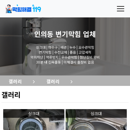
인의동 변기막힘
업체
싱크대 | 하수구 | 배관 | 누수 | 오수관막힘
변기막힘 | 수전교체 | 폽옵 | 고압세척
악취차단 | 역류방지 | 우수관막힘 | 첨단장비 완비
30분 내 신속출동 | 미해결시 출장비 없음
갤러리
갤러리
갤러리
싱크대
싱크대