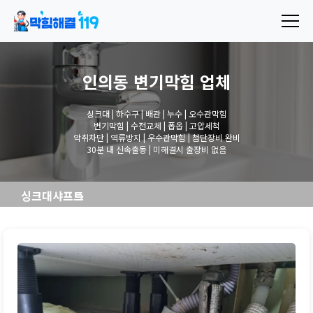
인의동 변기막힘
업체
싱크대 | 하수구 | 배관 | 누수 | 오수관막힘
변기막힘 | 수전교체 | 폽옵 | 고압세척
악취차단 | 역류방지 | 우수관막힘 | 첨단장비 완비
30분 내 신속출동 | 미해결시 출장비 없음
싱크대샤프트